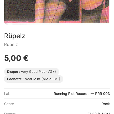
Rüpelz
Rüpelz
5,00 €
Disque :
Very Good Plus (VG+)
Pochette :
Near Mint (NM ou M-)
Label
Running Riot Records — RRR 003
Genre
Rock
Format
7" 33 ⅓ RPM