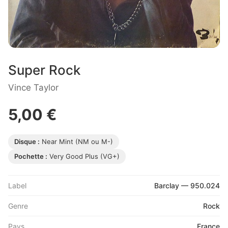
Super Rock
Vince Taylor
5,00 €
Disque :
Near Mint (NM ou M-)
Pochette :
Very Good Plus (VG+)
Label
Barclay — 950.024
Genre
Rock
Pays
France