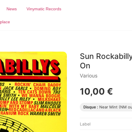
News
Vinymatic Records
place
Sun Rockabill
On
Various
10,00 €
Disque :
Near Mint (NM o
Label