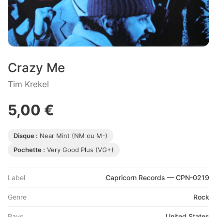
Crazy Me
Tim Krekel
5,00 €
Disque :
Near Mint (NM ou M-)
Pochette :
Very Good Plus (VG+)
Label
Capricorn Records — CPN-0219
Genre
Rock
Pays
United States