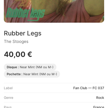
Rubber Legs
The Stooges
40,00 €
Disque :
Near Mint (NM ou M-)
Pochette :
Near Mint (NM ou M-)
Label
Fan Club — FC 037
Genre
Rock
Pays
France