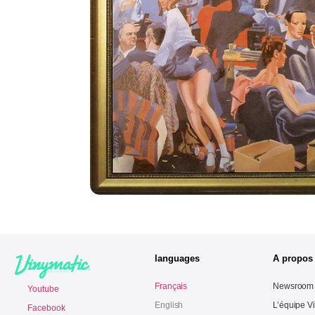
languages
A propos
Français
Newsroom
Youtube
English
L’équipe V
Facebook