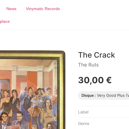
News
Vinymatic Records
place
The Crack
The Ruts
30,00 €
Disque :
Very Good Plus (
Label
Genre