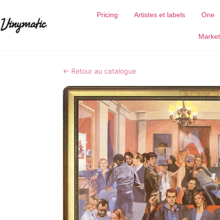
Pricing
Artistes et labels
One
Market
← Retour au catalogue