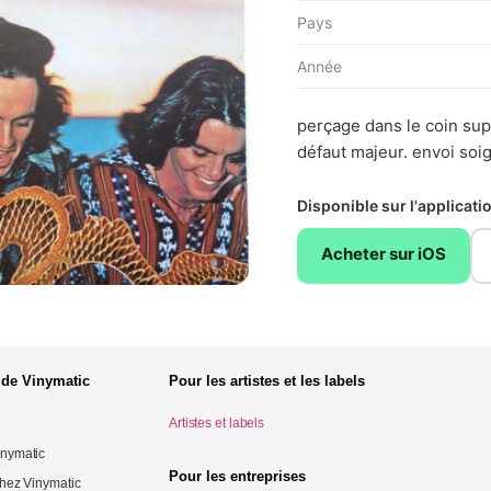
Pays
Année
perçage dans le coin sup
défaut majeur. envoi soi
Disponible sur l'applicat
Acheter sur iOS
 de Vinymatic
Pour les artistes et les labels
Artistes et labels
inymatic
Pour les entreprises
chez Vinymatic