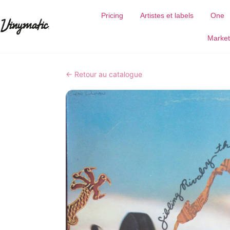
Pricing
Artistes et labels
One
Market
← Retour au catalogue