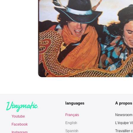
languages
A propos
Français
Newsroom
Youtube
English
L’équipe V
Facebook
Spanish
Travailler 
Instagram