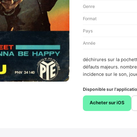
Genre
Format
Pays
Année
déchirures sur la pochet
défauts majeurs. nombreu
incidence sur le son, jo
Disponible sur l'applicat
Acheter sur iOS