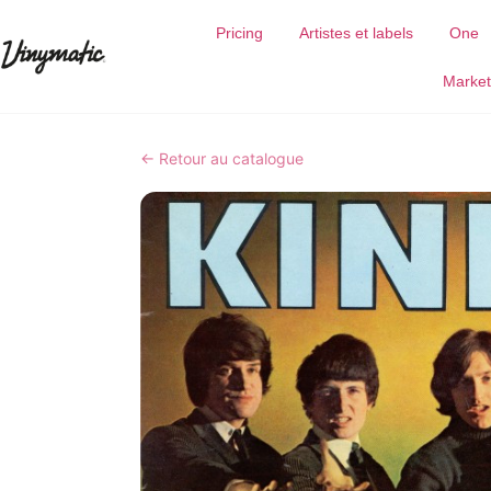
Pricing
Artistes et labels
One
Market
← Retour au catalogue