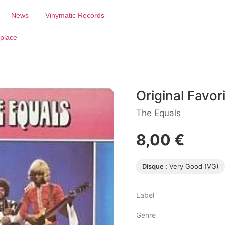
News
Vinymatic Records
place
Original Favor
The Equals
8,00 €
Disque :
Very Good (VG)
Label
Genre