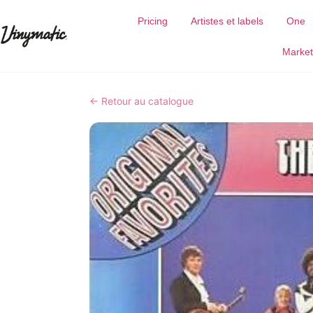
Pricing
Artistes et labels
One
Market
← Retour au catalogue