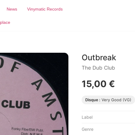
News
Vinymatic Records
place
Outbreak
The Dub Club
15,00 €
Disque :
Very Good (VG)
Label
Genre