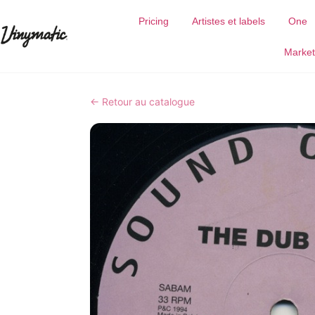
Pricing
Artistes et labels
One
Market
← Retour au catalogue