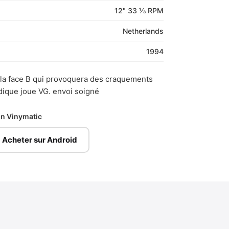
12" 33 ⅓ RPM
Netherlands
1994
la face B qui provoquera des craquements
dique joue VG. envoi soigné
ion Vinymatic
Acheter sur Android