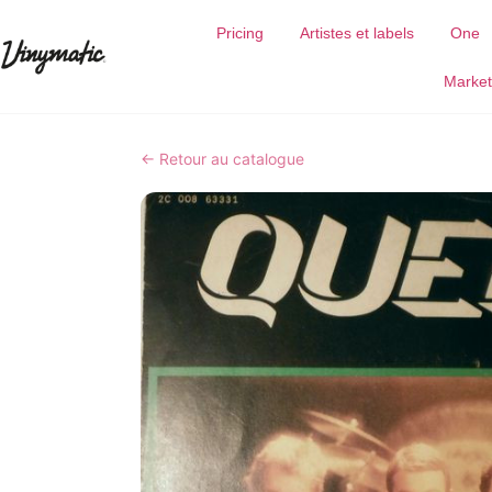
Pricing
Artistes et labels
One
Market
← Retour au catalogue