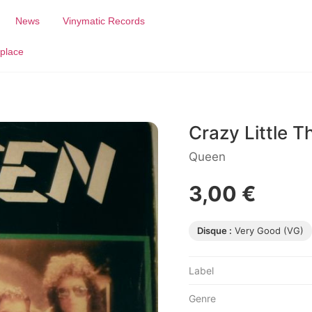
News
Vinymatic Records
place
Crazy Little T
Queen
3,00 €
Disque :
Very Good (VG)
Label
Genre