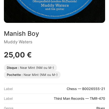
Manish Boy
Muddy Waters
25,00 €
Disque :
Near Mint (NM ou M-)
Pochette :
Near Mint (NM ou M-)
Label
Chess — B0026555-21
Label
Third Man Records — TMR-470
Genre
Blues