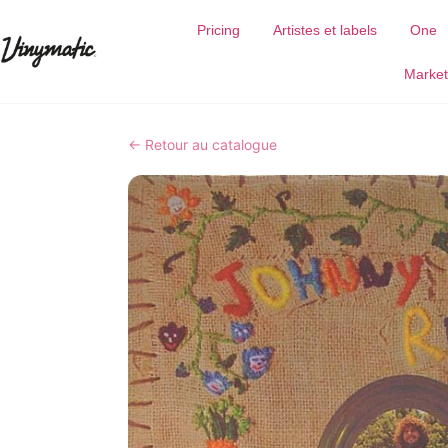
Pricing
Artistes et labels
One
Market
← Retour au catalogue