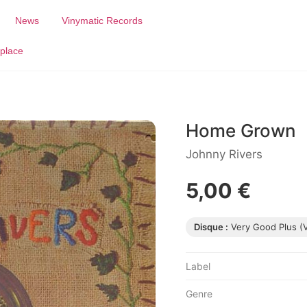
News
Vinymatic Records
place
Home Grown
Johnny Rivers
5,00 €
Disque :
Very Good Plus (
Label
Genre