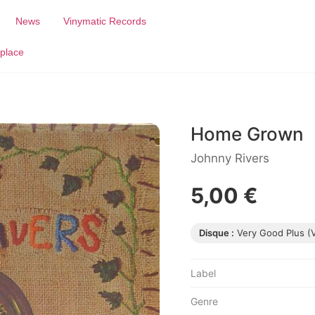
News
Vinymatic Records
place
Home Grown
Johnny Rivers
5,00 €
Disque :
Very Good Plus (
Label
Genre