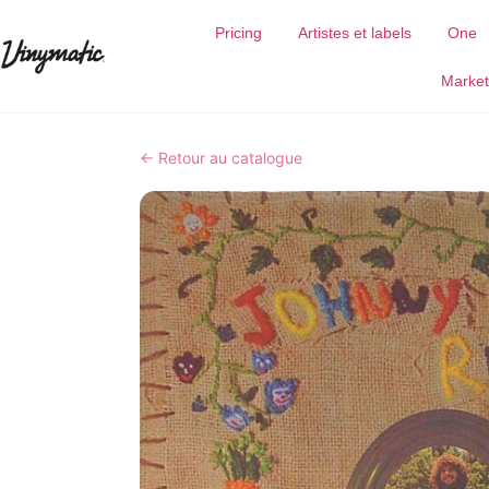
Pricing
Artistes et labels
One
Market
← Retour au catalogue