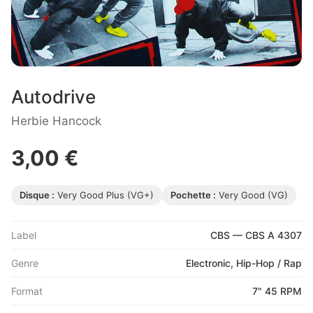
Autodrive
Herbie Hancock
3,00 €
Disque :
Very Good Plus (VG+)
Pochette :
Very Good (VG)
Label
CBS — CBS A 4307
Genre
Electronic, Hip-Hop / Rap
Format
7" 45 RPM