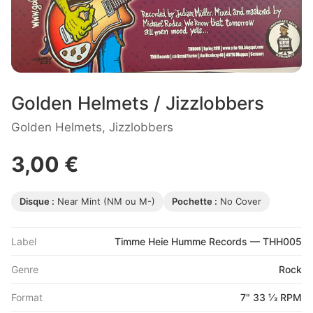
Golden Helmets / Jizzlobbers
Golden Helmets, Jizzlobbers
3,00 €
Disque :
Near Mint (NM ou M-)
Pochette :
No Cover
Label
Timme Heie Humme Records — THH005
Genre
Rock
Format
7" 33 ⅓ RPM