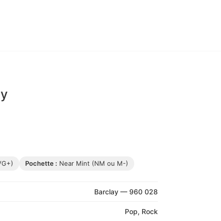
ay
VG+)
Pochette :
Near Mint (NM ou M-)
Barclay — 960 028
Pop, Rock