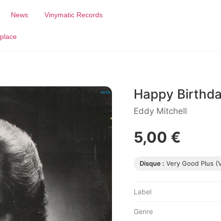
News
Vinymatic Records
place
Happy Birthd
Eddy Mitchell
5,00 €
Disque :
Very Good Plus (
Label
Genre