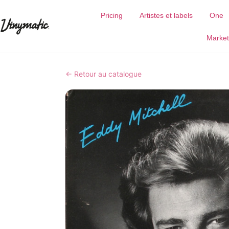
Pricing
Artistes et labels
One
Market
← Retour au catalogue