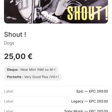
Shout !
Dogs
25,00 €
Disque :
Near Mint (NM ou M-)
Pochette :
Very Good Plus (VG+)
Label
Epic — EPC 26530
Label
Legacy — EPC 26530
Label
Sony Music — EPC 26530