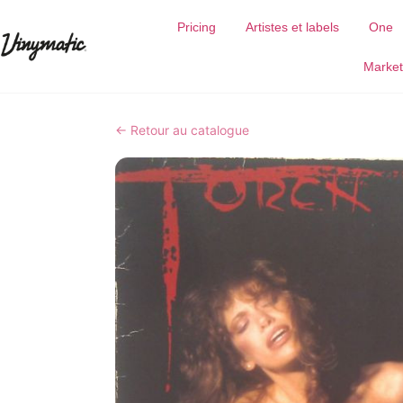
Pricing
Artistes et labels
One
Market
← Retour au catalogue