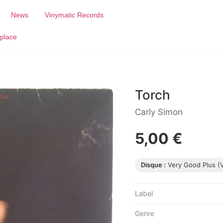
News
Vinymatic Records
place
Torch
Carly Simon
5,00 €
Disque :
Very Good Plus (
Label
Genre