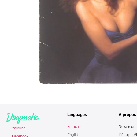
languages
A propos
Français
Newsroom
Youtube
English
L’équipe V
Facebook