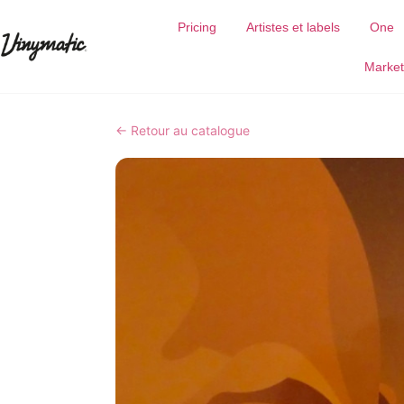
Pricing
Artistes et labels
One
Market
← Retour au catalogue